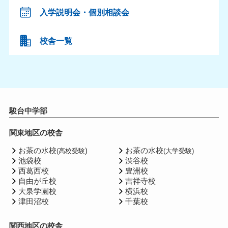
入学説明会・個別相談会
校舎一覧
駿台中学部
関東地区の校舎
お茶の水校
)
お茶の水校
(高校受験
(大学受験)
池袋校
渋谷校
西葛西校
豊洲校
自由が丘校
吉祥寺校
大泉学園校
横浜校
津田沼校
千葉校
関西地区の校舎