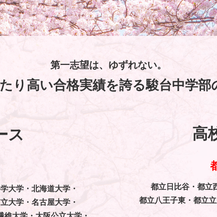
第一志望は、ゆずれない。
たり高い合格実績を誇る駿台中学部
高
ース
都立日比谷・都立
科学大学・
北海道大学・
都立八王子東・都立立
市立大学・名古屋大学・
繊維大学・
大阪公立大学・