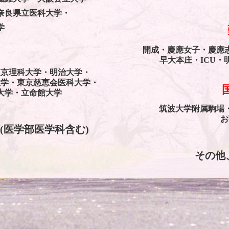
奈良県立医科大学・
学
開成・慶應女子・慶應
早大本庄・ICU・
東京理科大学・明治大学・
大学・
東京慈恵会医科大学・
大学・立命館大学
筑波大学附属駒場
お
(医学部医学科含む)
その他