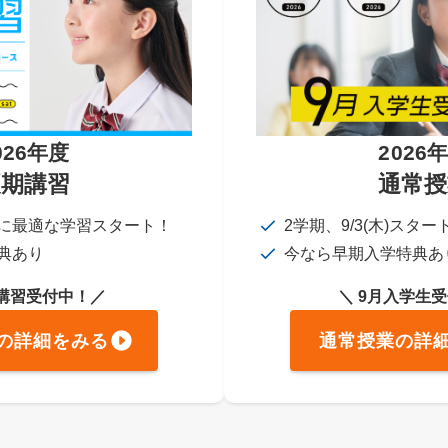
026年度
2026
夏期講習
通常授
に最適な学習スタート！
2学期、9/3(木)スター
典あり
今なら早期入学特典あ
期講習受付中！／
＼ 9月入学生
の詳細をみる
通常授業の詳