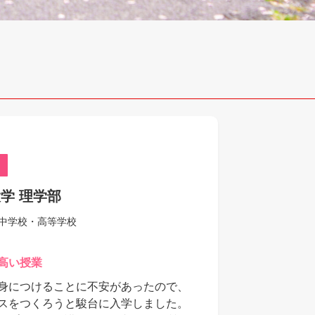
！
学 理学部
中学校・高等学校
高い授業
身につけることに不安があったので、
スをつくろうと駿台に入学しました。