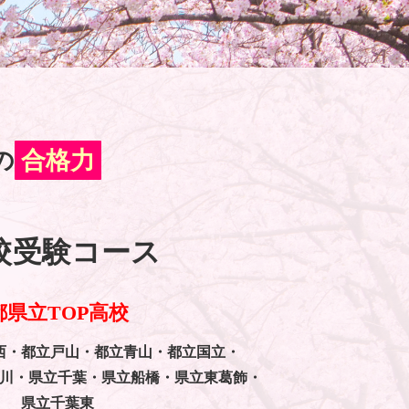
の
合格力
校受験コース
都県立TOP高校
西・都立戸山・都立青山・
都立国立・
川・県立千葉・
県立船橋・県立東葛飾・
県立千葉東