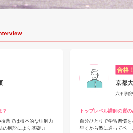
nterview
合格
類
京都大
六甲学院
は？
トップレベル講師の質の
の授業では根本的な理解力
自分ひとりで学習習慣を
法の解説により基礎力
早くから塾に通ってペー