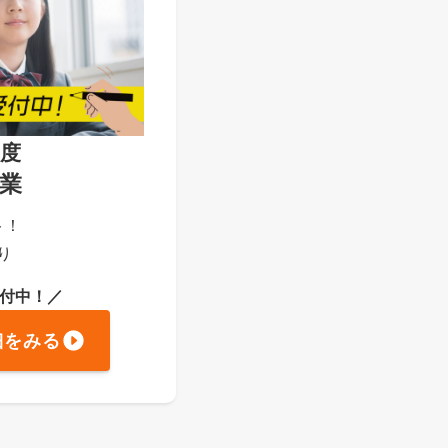
年度
業
ト！
り
受付中！／
細をみる