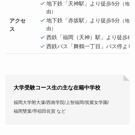
地下鉄「天神駅」より徒歩5分
（地下
由）
地下鉄「赤坂駅」より徒歩5分
アクセ
（地下
由）
ス
西鉄「福岡（天神）駅」より徒歩8
西鉄バス「舞鶴一丁目」バス停より
大学受験コース生の主な在籍中学校
福岡大学附大濠/西南学院/上智福岡/筑紫女学園/
福岡雙葉/早稲田佐賀 など