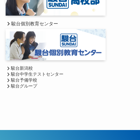
駿台個別教育センター
駿台新潟校
駿台中学生テストセンター
駿台予備学校
駿台グループ