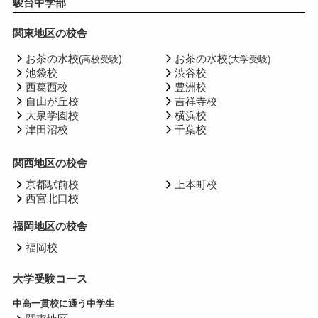
駿台中学部
関東地区の校舎
お茶の水校
)
お茶の水校
(高校受験
(大学受験)
池袋校
渋谷校
西葛西校
豊洲校
自由が丘校
吉祥寺校
大泉学園校
横浜校
津田沼校
千葉校
関西地区の校舎
京都駅前校
上本町校
西宮北口校
福岡地区の校舎
福岡校
大学受験コース
中高一貫校に通う中学生