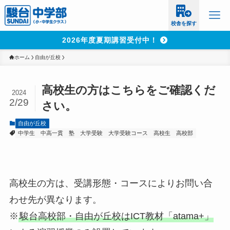
校舎を探す
2026年度夏期講習受付中！
ホーム
自由が丘校
高校生の方はこちらをご確認くだ
2024
2/29
さい。
自由が丘校
中学生
中高一貫
塾
大学受験
大学受験コース
高校生
高校部
高校生の方は、受講形態・コースによりお問い合
わせ先が異なります。
※
駿台高校部・自由が丘校はICT教材「atama+」