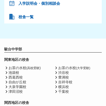
入学説明会・個別相談会
校舎一覧
駿台中学部
関東地区の校舎
お茶の水校
)
お茶の水校
(高校受験
(大学受験)
池袋校
渋谷校
西葛西校
豊洲校
自由が丘校
吉祥寺校
大泉学園校
横浜校
津田沼校
千葉校
関西地区の校舎