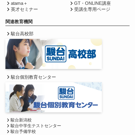
atama＋
GT・ONLINE講座
英才セミナー
受講生専用ページ
関連教育機関
駿台高校部
駿台個別教育センター
駿台新潟校
駿台中学生テストセンター
駿台予備学校