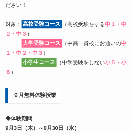
ださい！
対象：
高校受験コース
（高校受験をする
中１・中
２・中３
）
大学受験コース
（中高一貫校にお通いの
中
１・中２・中３
）
小学生コース
（中学受験をしない
小５・小
６
）
９月無料体験授業
◆体験期間
9月3日（木）～9月30日（水）