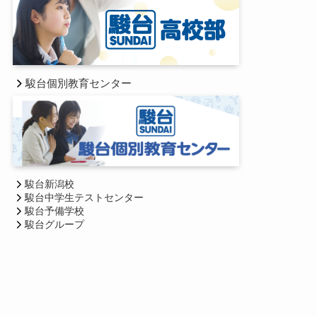
駿台個別教育センター
駿台新潟校
駿台中学生テストセンター
駿台予備学校
駿台グループ