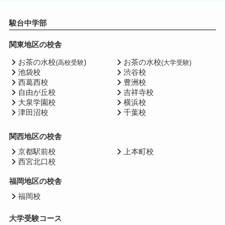
駿台中学部
関東地区の校舎
お茶の水校
)
お茶の水校
(高校受験
(大学受験)
池袋校
渋谷校
西葛西校
豊洲校
自由が丘校
吉祥寺校
大泉学園校
横浜校
津田沼校
千葉校
関西地区の校舎
京都駅前校
上本町校
西宮北口校
福岡地区の校舎
福岡校
大学受験コース