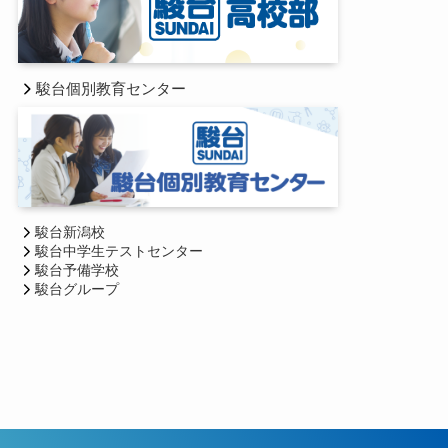
駿台個別教育センター
駿台新潟校
駿台中学生テストセンター
駿台予備学校
駿台グループ