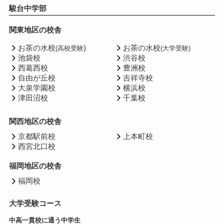
駿台中学部
関東地区の校舎
お茶の水校
)
お茶の水校
(高校受験
(大学受験)
池袋校
渋谷校
西葛西校
豊洲校
自由が丘校
吉祥寺校
大泉学園校
横浜校
津田沼校
千葉校
関西地区の校舎
京都駅前校
上本町校
西宮北口校
福岡地区の校舎
福岡校
大学受験コース
中高一貫校に通う中学生