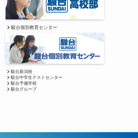
駿台個別教育センター
駿台新潟校
駿台中学生テストセンター
駿台予備学校
駿台グループ