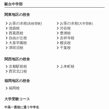
駿台中学部
関東地区の校舎
お茶の水校
)
お茶の水校
(高校受験
(大学受験)
池袋校
渋谷校
西葛西校
豊洲校
自由が丘校
吉祥寺校
大泉学園校
横浜校
津田沼校
千葉校
関西地区の校舎
京都駅前校
上本町校
西宮北口校
福岡地区の校舎
福岡校
大学受験コース
中高一貫校に通う中学生