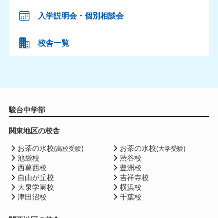
入学説明会・個別相談会
校舎一覧
駿台中学部
関東地区の校舎
お茶の水校
)
お茶の水校
(高校受験
(大学受験)
池袋校
渋谷校
西葛西校
豊洲校
自由が丘校
吉祥寺校
大泉学園校
横浜校
津田沼校
千葉校