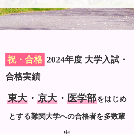
祝・合格
2024年度 大学入試・
合格実績
東大
・
京大
・
医学部
をはじめ
とする難関大学への合格者を多数輩
出