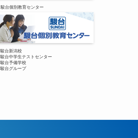
駿台個別教育センター
駿台新潟校
駿台中学生テストセンター
駿台予備学校
駿台グループ