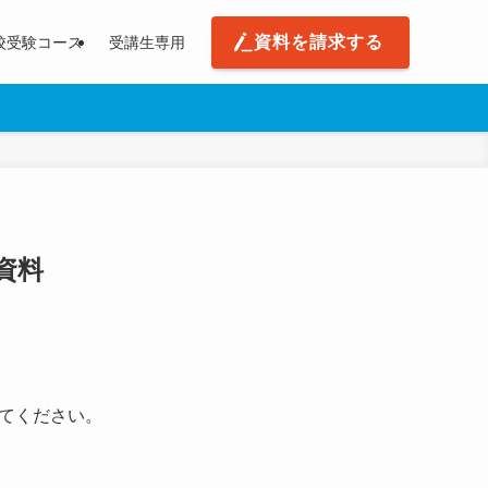
資料を請求する
校受験コース
受講生専用
資料
てください。