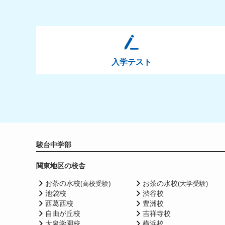
入学テスト
駿台中学部
関東地区の校舎
お茶の水校
)
お茶の水校
(高校受験
(大学受験)
池袋校
渋谷校
西葛西校
豊洲校
自由が丘校
吉祥寺校
大泉学園校
横浜校