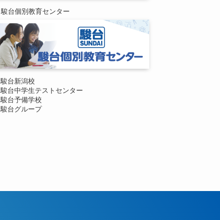
駿台個別教育センター
駿台新潟校
駿台中学生テストセンター
駿台予備学校
駿台グループ