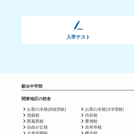
入学テスト
駿台中学部
関東地区の校舎
お茶の水校
)
お茶の水校
(高校受験
(大学受験)
池袋校
渋谷校
西葛西校
豊洲校
自由が丘校
吉祥寺校
大泉学園校
横浜校