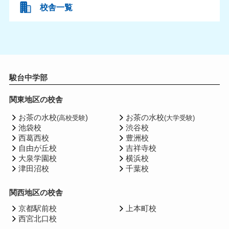
校舎一覧
駿台中学部
関東地区の校舎
お茶の水校
)
お茶の水校
(高校受験
(大学受験)
池袋校
渋谷校
西葛西校
豊洲校
自由が丘校
吉祥寺校
大泉学園校
横浜校
津田沼校
千葉校
関西地区の校舎
京都駅前校
上本町校
西宮北口校