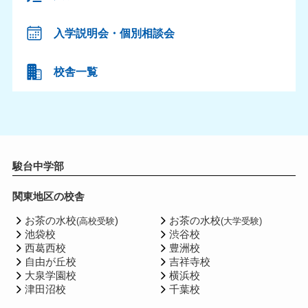
入学説明会・個別相談会
校舎一覧
駿台中学部
関東地区の校舎
お茶の水校
)
お茶の水校
(高校受験
(大学受験)
池袋校
渋谷校
西葛西校
豊洲校
自由が丘校
吉祥寺校
大泉学園校
横浜校
津田沼校
千葉校