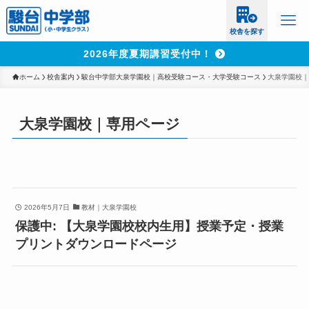
校舎を探す
2026年度夏期講習受付中！
ホーム
校舎案内
駿台中学部大泉学園校｜高校受験コース・大学受験コース
大泉学園校｜
大泉学園校｜専用ページ
2026年5月7日
教材｜大泉学園校
保護中: 【大泉学園校校内生用】授業予定・授業
プリントダウンロードページ