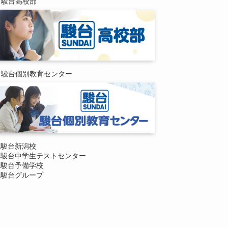
駿台高校部
駿台個別教育センター
駿台新潟校
駿台中学生テストセンター
駿台予備学校
駿台グループ