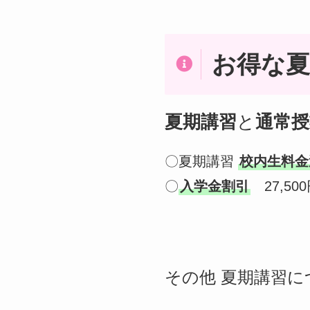
お得な
夏期講習
と
通常授
〇夏期講習
校内生料金
〇
入学金割引
27,50
その他 夏期講習に