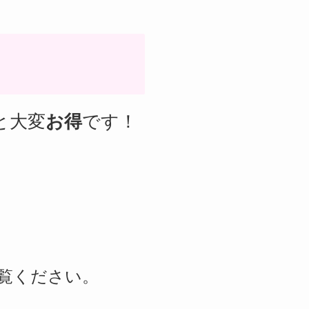
と大変
お得
です！
覧ください。