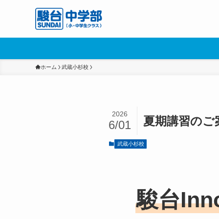
ホーム
武蔵小杉校
2026
夏期講習のご
6/01
武蔵小杉校
駿台In