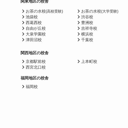
関東地区の校舎
お茶の水校
)
お茶の水校
(高校受験
(大学受験)
池袋校
渋谷校
西葛西校
豊洲校
自由が丘校
吉祥寺校
大泉学園校
横浜校
津田沼校
千葉校
関西地区の校舎
京都駅前校
上本町校
西宮北口校
福岡地区の校舎
福岡校