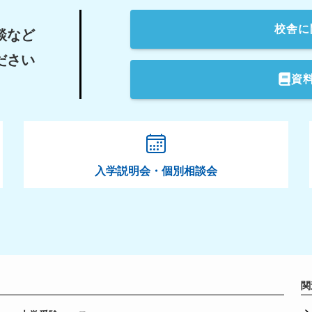
校舎
に
談など
ださい
資
入学説明会・個別相談会
関