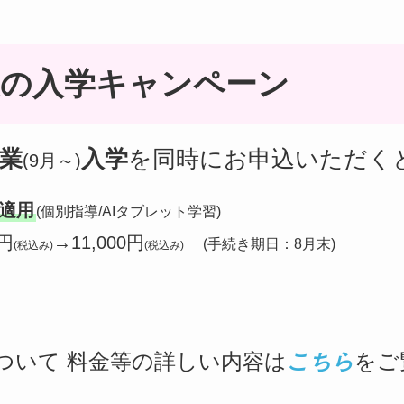
夏の入学キャンペーン
業
入学
を同時にお申込いただく
(9月～)
適用
(個別指導/AIタブレット学習)
0円
→11,000円
(手続き期日：8月末)
(税込み)
(税込み)
ついて 料金等の詳しい内容は
こちら
をご