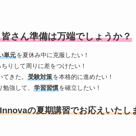
、皆さん準備は万端でしょうか？
い単元
を夏休み中に克服したい！
っちりして周りに差をつけたい！
いてきた。
受験対策
を本格的に進めたい！
り勉強して、
学習習慣
を確立したい！
Innovaの夏期講習でお応えいたし