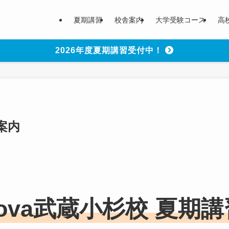
夏期講習
校舎案内
大学受験コース
高
2026年度夏期講習受付中！
案内
nova武蔵小杉校 夏期