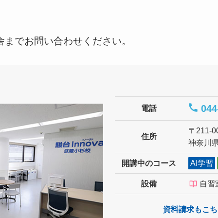
舎までお問い合わせください。
044
電話
〒211-0
住所
神奈川県
開講中の
コース
AI学習
設備
自習
資料請求もこち