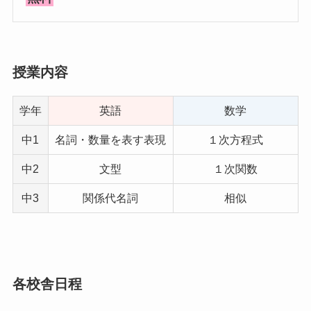
授業内容
学年
英語
数学
中1
名詞・数量を表す表現
１次方程式
中2
文型
１次関数
中3
関係代名詞
相似
各校舎日程