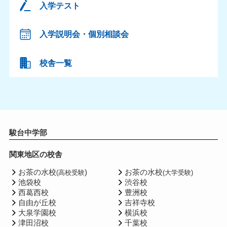
入学テスト
入学説明会・個別相談会
校舎一覧
駿台中学部
関東地区の校舎
お茶の水校
)
お茶の水校
(高校受験
(大学受験)
池袋校
渋谷校
西葛西校
豊洲校
自由が丘校
吉祥寺校
大泉学園校
横浜校
津田沼校
千葉校