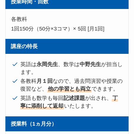
授業時間・回数
各教科
1回150分（50分×3コマ）× 5回 [月1回]
講座の特長
英語は
永岡先生
、数学は
中野先生
が担当し
ます。
各教科
月１回
なので、過去問演習や授業の
復習など、
他の学習とも両立
できます。
英語も数学も毎回
記述課題
が出され、
丁
寧に添削して返却
いたします。
授業料（1ヵ月分）