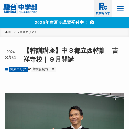
校舎を探す
2026年度夏期講習受付中！
ホーム
関東エリア
【特訓講座】中３都立西特訓｜吉
2024
8/04
祥寺校｜９月開講
関東エリア
高校受験コース