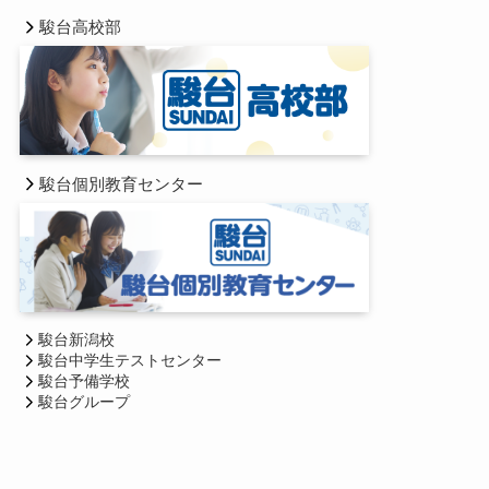
駿台高校部
駿台個別教育センター
駿台新潟校
駿台中学生テストセンター
駿台予備学校
駿台グループ