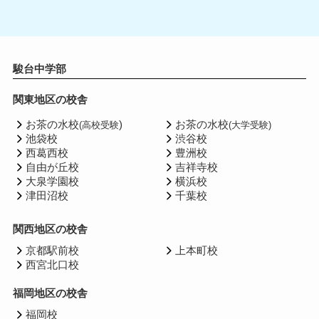
駿台中学部
関東地区の校舎
お茶の水校
)
お茶の水校
(高校受験
(大学受験)
池袋校
渋谷校
西葛西校
豊洲校
自由が丘校
吉祥寺校
大泉学園校
横浜校
津田沼校
千葉校
関西地区の校舎
京都駅前校
上本町校
西宮北口校
福岡地区の校舎
福岡校