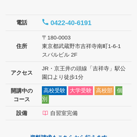
0422-40-6191
電話
〒180-0003
住所
東京都武蔵野市吉祥寺南町1-6-1
スバルビル 2F
JR・京王井の頭線「吉祥寺」駅
公
アクセス
園口より徒歩1分
開講中の
高校受験
大学受験
高校部
個
コース
別
設備
自習室完備