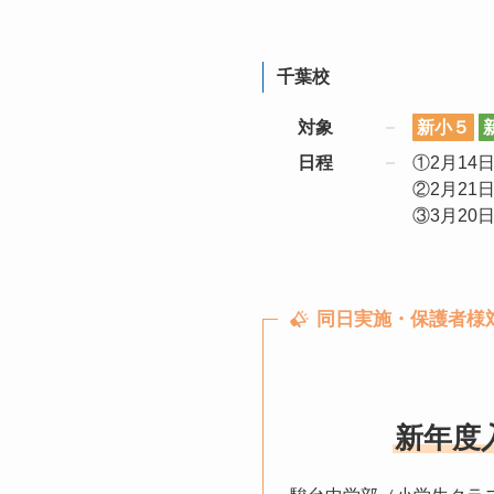
千葉校
対象
新小５
日程
①2月14日(
②2月21日(
③3月20日(
同日実施
・保護者様
新年度