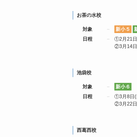
お茶の水校
対象
新小５
日程
①2月21日(
②3月14日(
池袋校
対象
新小６
日程
①3月8日(日
②3月22日(
西葛西校