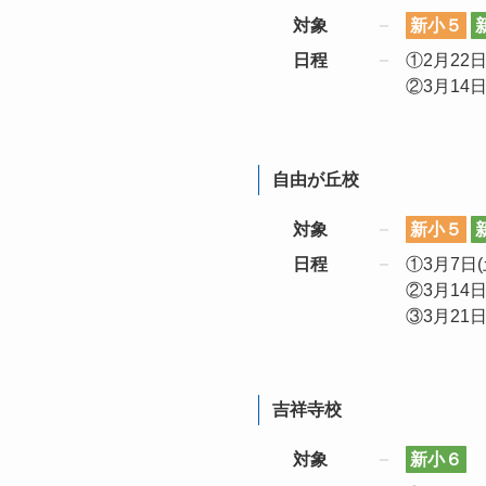
対象
新小５
日程
①2月22日(
②3月14日(
自由が丘校
対象
新小５
日程
①3月7日(土
②3月14日(
③3月21日(
吉祥寺校
対象
新小６