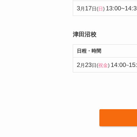
3
17
13:00~14:3
月
日(
日
)
津田沼校
日程・時間
2
23
14:00
15
月
日(
祝金
)
~