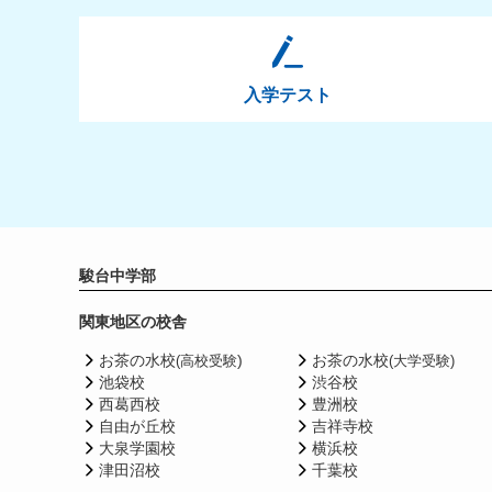
入学テスト
駿台中学部
関東地区の校舎
お茶の水校
)
お茶の水校
(高校受験
(大学受験)
池袋校
渋谷校
西葛西校
豊洲校
自由が丘校
吉祥寺校
大泉学園校
横浜校
津田沼校
千葉校