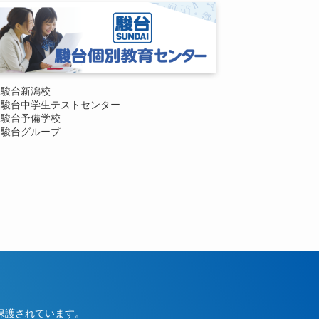
駿台新潟校
駿台中学生テストセンター
駿台予備学校
駿台グループ
保護されています。