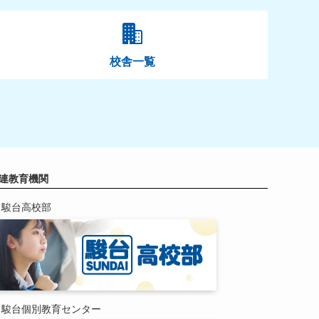
校舎一覧
連教育機関
駿台高校部
駿台個別教育センター