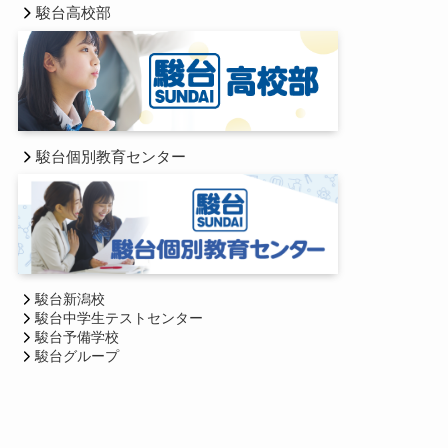
駿台高校部
駿台個別教育センター
駿台新潟校
駿台中学生テストセンター
駿台予備学校
駿台グループ