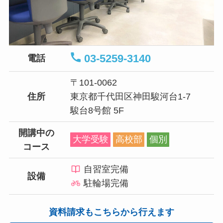
03-5259-3140
電話
〒101-0062
住所
東京都千代田区神田駿河台1-7
駿台8号館 5F
開講中の
大学受験
高校部
個別
コース
自習室完備
設備
駐輪場完備
資料請求もこちらから行えます