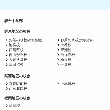
駿台中学部
関東地区の校舎
お茶の水校
)
お茶の水校
(高校受験
(大学受験)
池袋校
渋谷校
西葛西校
豊洲校
自由が丘校
吉祥寺校
大泉学園校
横浜校
津田沼校
千葉校
関西地区の校舎
京都駅前校
上本町校
西宮北口校
福岡地区の校舎
福岡校