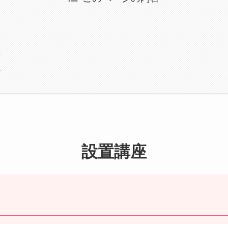
座
れ
設置講座