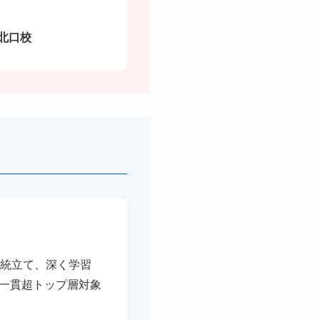
北口校
系統立て、深く学習
一貫超トップ層対象