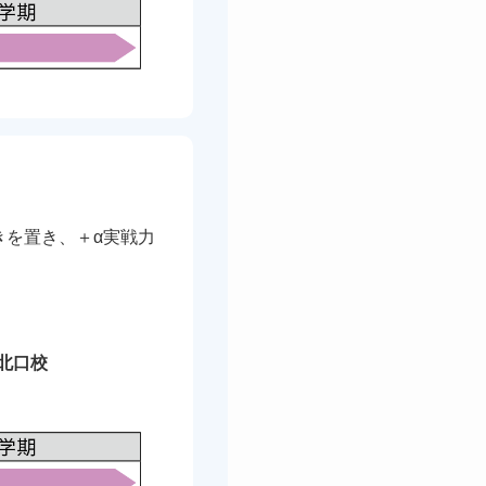
きを置き、＋α実戦力
北口校