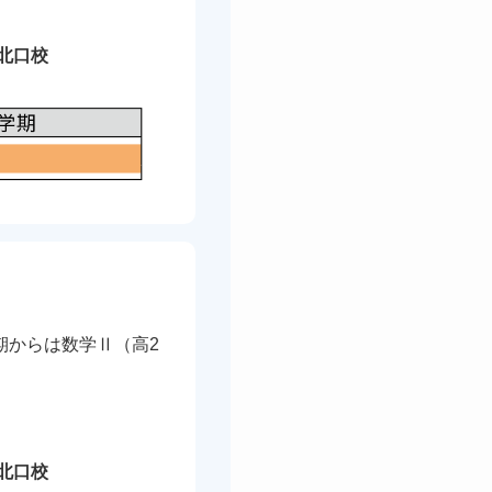
北口校
期からは数学Ⅱ（高2
北口校