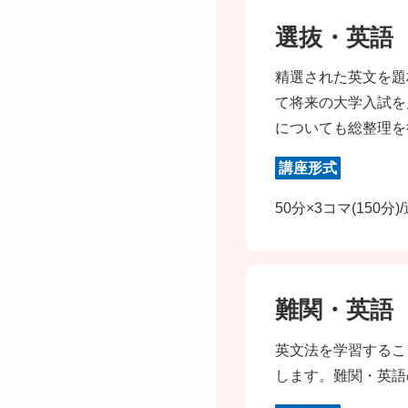
選抜・英語
精選された英文を題
て将来の大学入試を
についても総整理を
講座形式
50分×3コマ(150分)
難関・英語
英文法を学習するこ
します。難関・英語