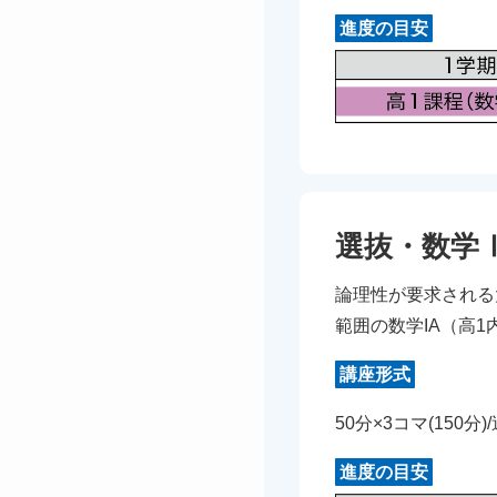
進度の目安
選抜・数学
論理性が要求される
範囲の数学IA（高
講座形式
50分×3コマ(150分)
進度の目安