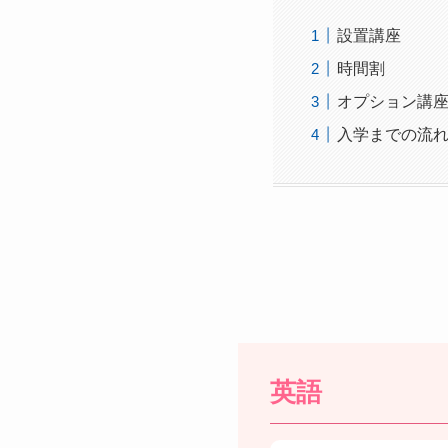
設置講座
時間割
オプション講
入学までの流
英語