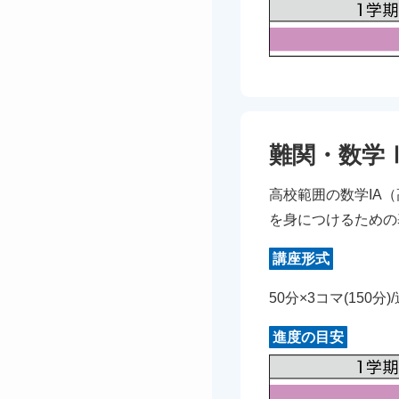
難関・数学
高校範囲の数学IA
を身につけるための
講座形式
50分×3コマ(150分)
進度の目安