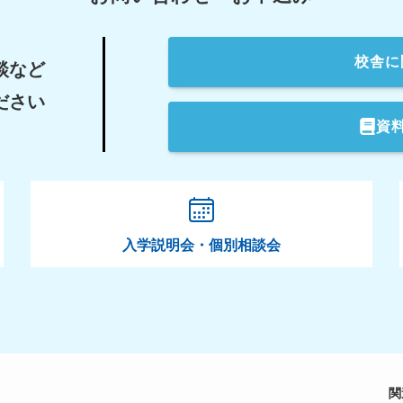
校舎
に
談など
ださい
資
入学説明会・個別相談会
関