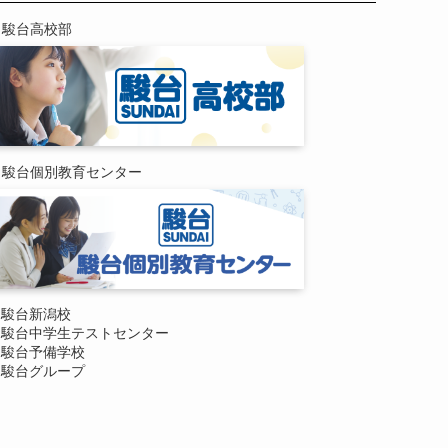
駿台高校部
駿台個別教育センター
駿台新潟校
駿台中学生テストセンター
駿台予備学校
駿台グループ