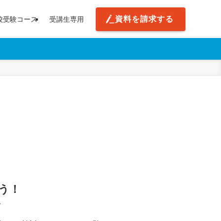
資料を請求する
校受験コース
受講生専用
う！
会