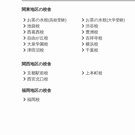
関東地区の校舎
お茶の水校
)
お茶の水校
(高校受験
(大学受験)
池袋校
渋谷校
西葛西校
豊洲校
自由が丘校
吉祥寺校
大泉学園校
横浜校
津田沼校
千葉校
関西地区の校舎
京都駅前校
上本町校
西宮北口校
福岡地区の校舎
福岡校