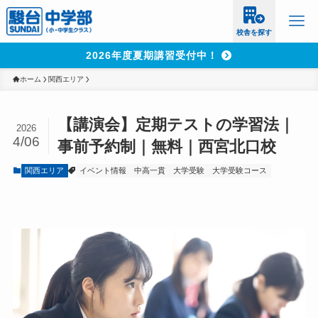
校舎を探す
2026年度夏期講習受付中！
ホーム
関西エリア
【講演会】定期テストの学習法｜
2026
4/06
事前予約制｜無料｜西宮北口校
関西エリア
イベント情報
中高一貫
大学受験
大学受験コース