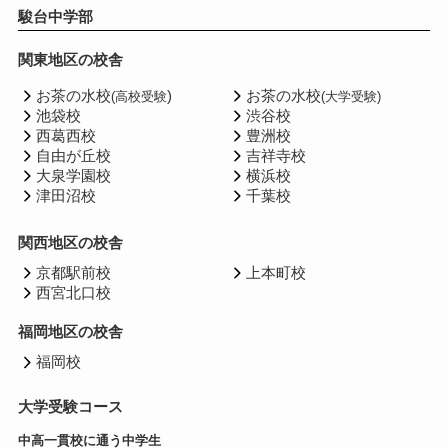
駿台中学部
関東地区の校舎
お茶の水校
)
お茶の水校
(高校受験
(大学受験)
池袋校
渋谷校
西葛西校
豊洲校
自由が丘校
吉祥寺校
大泉学園校
横浜校
津田沼校
千葉校
関西地区の校舎
京都駅前校
上本町校
西宮北口校
福岡地区の校舎
福岡校
大学受験コース
中高一貫校に通う中学生