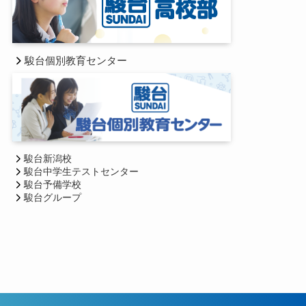
駿台個別教育センター
駿台新潟校
駿台中学生テストセンター
駿台予備学校
駿台グループ