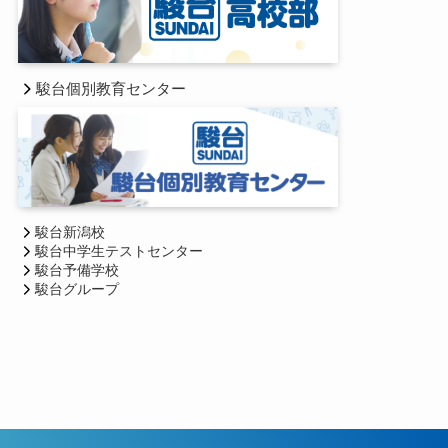
駿台個別教育センター
駿台新潟校
駿台中学生テストセンター
駿台予備学校
駿台グループ