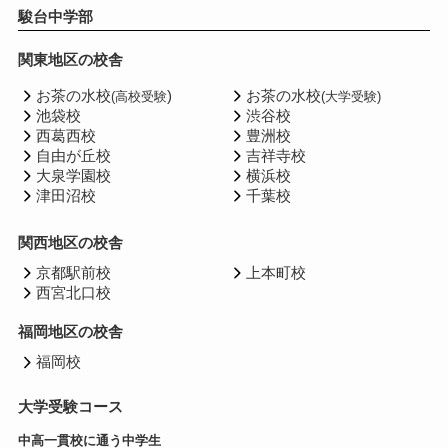
駿台中学部
関東地区の校舎
お茶の水校
)
お茶の水校
(高校受験
(大学受験)
池袋校
渋谷校
西葛西校
豊洲校
自由が丘校
吉祥寺校
大泉学園校
横浜校
津田沼校
千葉校
関西地区の校舎
京都駅前校
上本町校
西宮北口校
福岡地区の校舎
福岡校
大学受験コース
中高一貫校に通う中学生