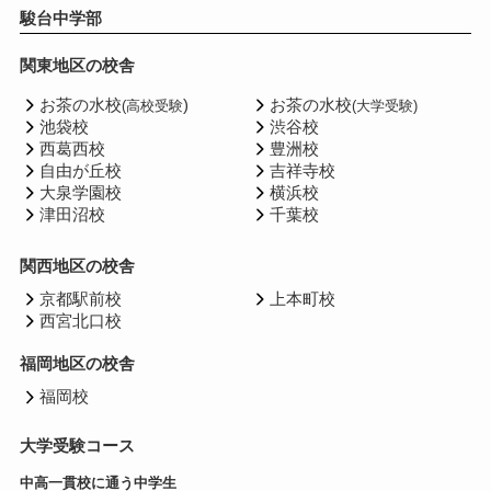
駿台中学部
関東地区の校舎
お茶の水校
)
お茶の水校
(高校受験
(大学受験)
池袋校
渋谷校
西葛西校
豊洲校
自由が丘校
吉祥寺校
大泉学園校
横浜校
津田沼校
千葉校
関西地区の校舎
京都駅前校
上本町校
西宮北口校
福岡地区の校舎
福岡校
大学受験コース
中高一貫校に通う中学生