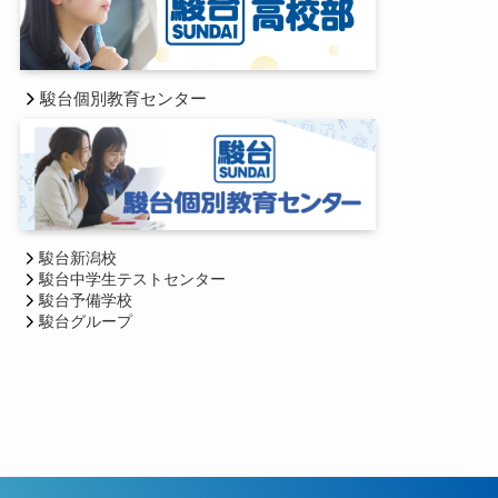
駿台個別教育センター
駿台新潟校
駿台中学生テストセンター
駿台予備学校
駿台グループ