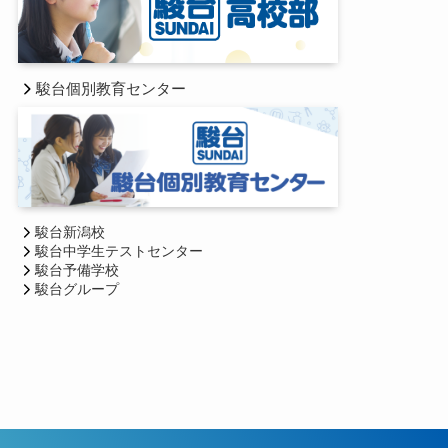
駿台個別教育センター
駿台新潟校
駿台中学生テストセンター
駿台予備学校
駿台グループ