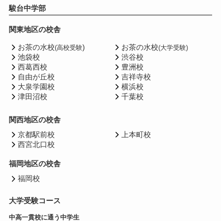
駿台中学部
関東地区の校舎
お茶の水校
)
お茶の水校
(高校受験
(大学受験)
池袋校
渋谷校
西葛西校
豊洲校
自由が丘校
吉祥寺校
大泉学園校
横浜校
津田沼校
千葉校
関西地区の校舎
京都駅前校
上本町校
西宮北口校
福岡地区の校舎
福岡校
大学受験コース
中高一貫校に通う中学生