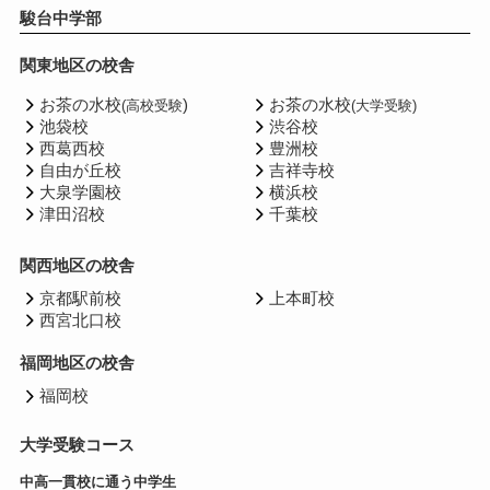
駿台中学部
関東地区の校舎
お茶の水校
)
お茶の水校
(高校受験
(大学受験)
池袋校
渋谷校
西葛西校
豊洲校
自由が丘校
吉祥寺校
大泉学園校
横浜校
津田沼校
千葉校
関西地区の校舎
京都駅前校
上本町校
西宮北口校
福岡地区の校舎
福岡校
大学受験コース
中高一貫校に通う中学生