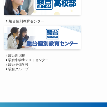
駿台個別教育センター
駿台新潟校
駿台中学生テストセンター
駿台予備学校
駿台グループ