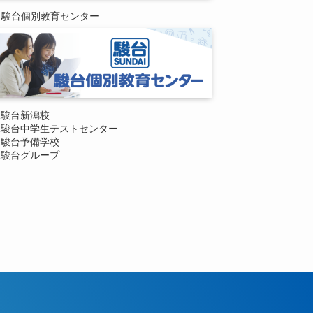
駿台個別教育センター
駿台新潟校
駿台中学生テストセンター
駿台予備学校
駿台グループ