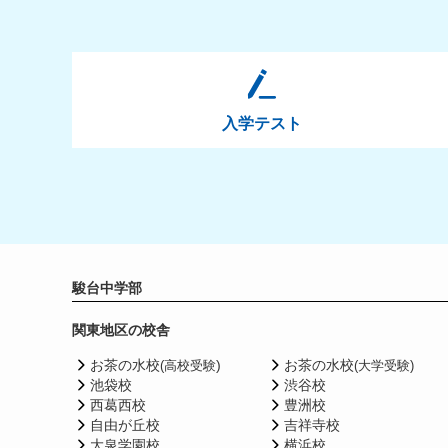
入学テスト
駿台中学部
関東地区の校舎
お茶の水校
)
お茶の水校
(高校受験
(大学受験)
池袋校
渋谷校
西葛西校
豊洲校
自由が丘校
吉祥寺校
大泉学園校
横浜校