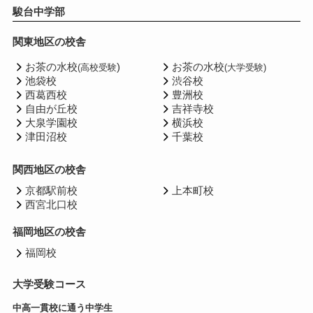
駿台中学部
関東地区の校舎
お茶の水校
)
お茶の水校
(高校受験
(大学受験)
池袋校
渋谷校
西葛西校
豊洲校
自由が丘校
吉祥寺校
大泉学園校
横浜校
津田沼校
千葉校
関西地区の校舎
京都駅前校
上本町校
西宮北口校
福岡地区の校舎
福岡校
大学受験コース
中高一貫校に通う中学生