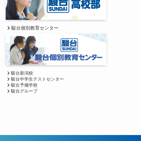
駿台個別教育センター
駿台新潟校
駿台中学生テストセンター
駿台予備学校
駿台グループ