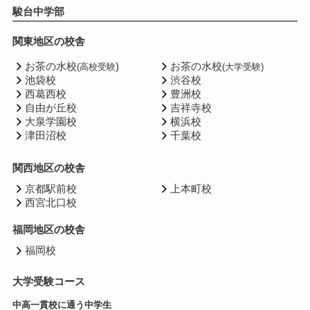
駿台中学部
関東地区の校舎
お茶の水校
)
お茶の水校
(高校受験
(大学受験)
池袋校
渋谷校
西葛西校
豊洲校
自由が丘校
吉祥寺校
大泉学園校
横浜校
津田沼校
千葉校
関西地区の校舎
京都駅前校
上本町校
西宮北口校
福岡地区の校舎
福岡校
大学受験コース
中高一貫校に通う中学生