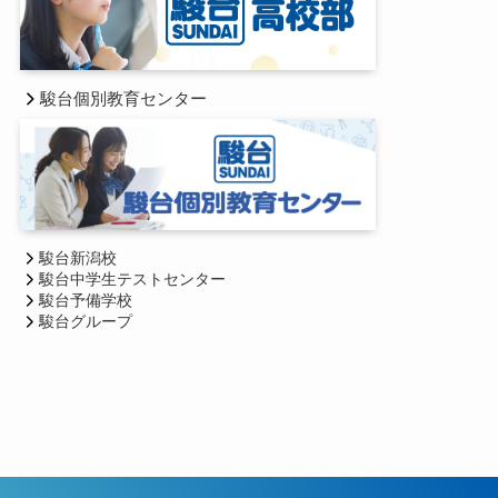
駿台個別教育センター
駿台新潟校
駿台中学生テストセンター
駿台予備学校
駿台グループ