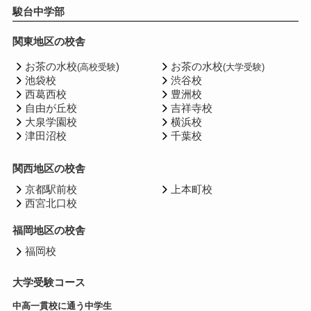
駿台中学部
関東地区の校舎
お茶の水校
)
お茶の水校
(高校受験
(大学受験)
池袋校
渋谷校
西葛西校
豊洲校
自由が丘校
吉祥寺校
大泉学園校
横浜校
津田沼校
千葉校
関西地区の校舎
京都駅前校
上本町校
西宮北口校
福岡地区の校舎
福岡校
大学受験コース
中高一貫校に通う中学生