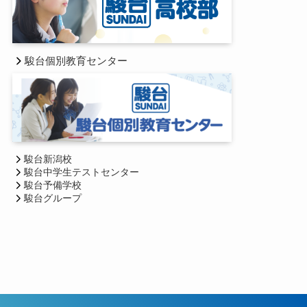
駿台個別教育センター
駿台新潟校
駿台中学生テストセンター
駿台予備学校
駿台グループ