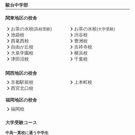
駿台中学部
関東地区の校舎
お茶の水校
)
お茶の水校
(高校受験
(大学受験)
池袋校
渋谷校
西葛西校
豊洲校
自由が丘校
吉祥寺校
大泉学園校
横浜校
津田沼校
千葉校
関西地区の校舎
京都駅前校
上本町校
西宮北口校
福岡地区の校舎
福岡校
大学受験コース
中高一貫校に通う中学生