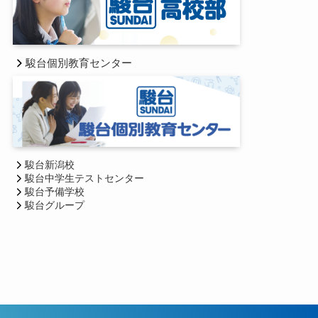
駿台個別教育センター
駿台新潟校
駿台中学生テストセンター
駿台予備学校
駿台グループ