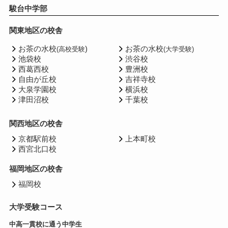
駿台中学部
関東地区の校舎
お茶の水校
)
お茶の水校
(高校受験
(大学受験)
池袋校
渋谷校
西葛西校
豊洲校
自由が丘校
吉祥寺校
大泉学園校
横浜校
津田沼校
千葉校
関西地区の校舎
京都駅前校
上本町校
西宮北口校
福岡地区の校舎
福岡校
大学受験コース
中高一貫校に通う中学生