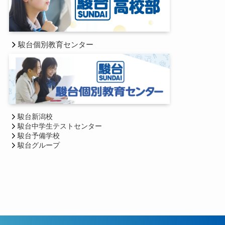
駿台個別教育センター
駿台新潟校
駿台中学生テストセンター
駿台予備学校
駿台グループ