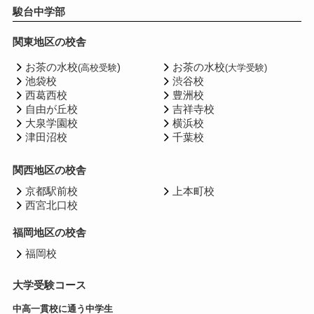
駿台中学部
関東地区の校舎
お茶の水校
)
お茶の水校
(高校受験
(大学受験)
池袋校
渋谷校
西葛西校
豊洲校
自由が丘校
吉祥寺校
大泉学園校
横浜校
津田沼校
千葉校
関西地区の校舎
京都駅前校
上本町校
西宮北口校
福岡地区の校舎
福岡校
大学受験コース
中高一貫校に通う中学生