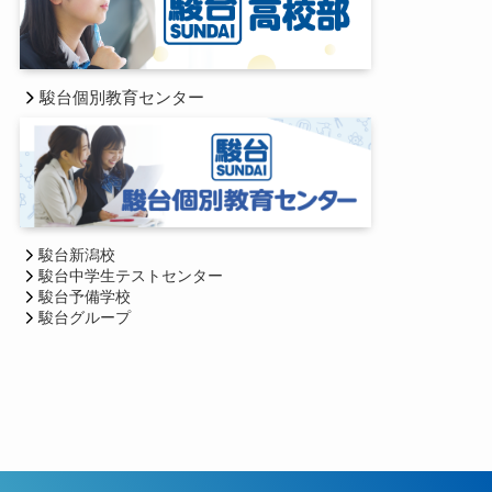
駿台個別教育センター
駿台新潟校
駿台中学生テストセンター
駿台予備学校
駿台グループ