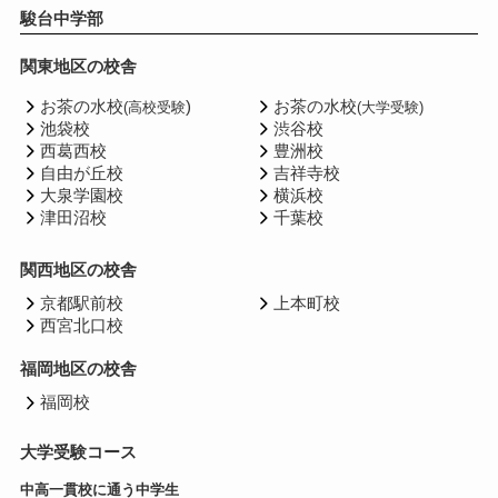
駿台中学部
関東地区の校舎
お茶の水校
)
お茶の水校
(高校受験
(大学受験)
池袋校
渋谷校
西葛西校
豊洲校
自由が丘校
吉祥寺校
大泉学園校
横浜校
津田沼校
千葉校
関西地区の校舎
京都駅前校
上本町校
西宮北口校
福岡地区の校舎
福岡校
大学受験コース
中高一貫校に通う中学生