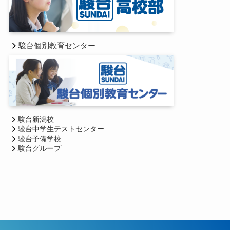
駿台個別教育センター
駿台新潟校
駿台中学生テストセンター
駿台予備学校
駿台グループ