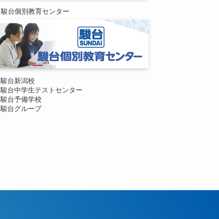
駿台個別教育センター
駿台新潟校
駿台中学生テストセンター
駿台予備学校
駿台グループ