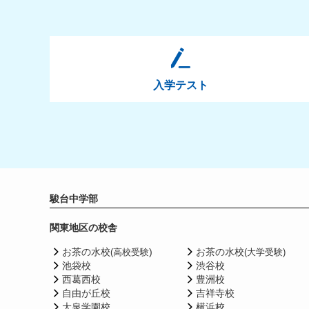
入学テスト
駿台中学部
関東地区の校舎
お茶の水校
)
お茶の水校
(高校受験
(大学受験)
池袋校
渋谷校
西葛西校
豊洲校
自由が丘校
吉祥寺校
大泉学園校
横浜校