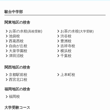
駿台中学部
関東地区の校舎
お茶の水校
)
お茶の水校
(高校受験
(大学受験)
池袋校
渋谷校
西葛西校
豊洲校
自由が丘校
吉祥寺校
大泉学園校
横浜校
津田沼校
千葉校
関西地区の校舎
京都駅前校
上本町校
西宮北口校
福岡地区の校舎
福岡校
大学受験コース