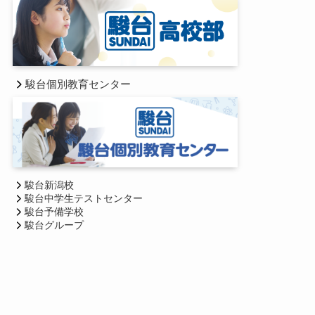
駿台個別教育センター
駿台新潟校
駿台中学生テストセンター
駿台予備学校
駿台グループ