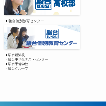
駿台個別教育センター
駿台新潟校
駿台中学生テストセンター
駿台予備学校
駿台グループ