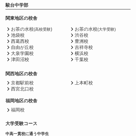
駿台中学部
関東地区の校舎
お茶の水校
)
お茶の水校
(高校受験
(大学受験)
池袋校
渋谷校
西葛西校
豊洲校
自由が丘校
吉祥寺校
大泉学園校
横浜校
津田沼校
千葉校
関西地区の校舎
京都駅前校
上本町校
西宮北口校
福岡地区の校舎
福岡校
大学受験コース
中高一貫校に通う中学生