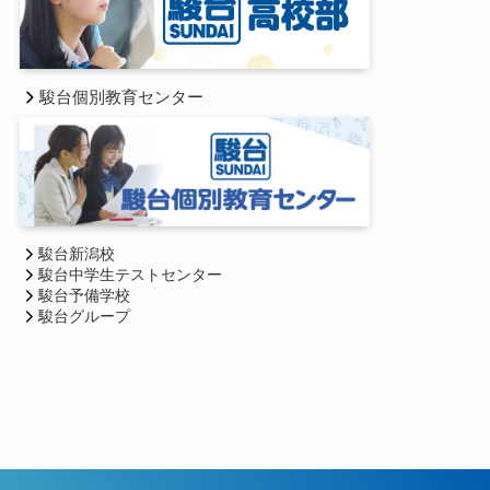
駿台個別教育センター
駿台新潟校
駿台中学生テストセンター
駿台予備学校
駿台グループ