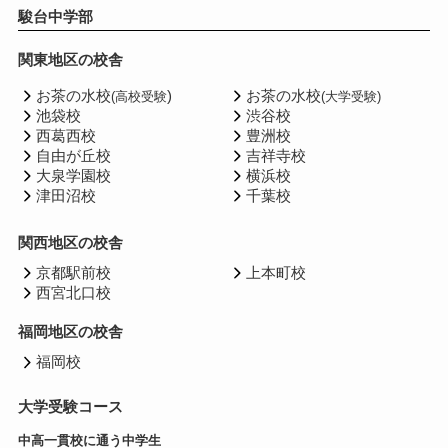
駿台中学部
関東地区の校舎
お茶の水校
)
お茶の水校
(高校受験
(大学受験)
池袋校
渋谷校
西葛西校
豊洲校
自由が丘校
吉祥寺校
大泉学園校
横浜校
津田沼校
千葉校
関西地区の校舎
京都駅前校
上本町校
西宮北口校
福岡地区の校舎
福岡校
大学受験コース
中高一貫校に通う中学生