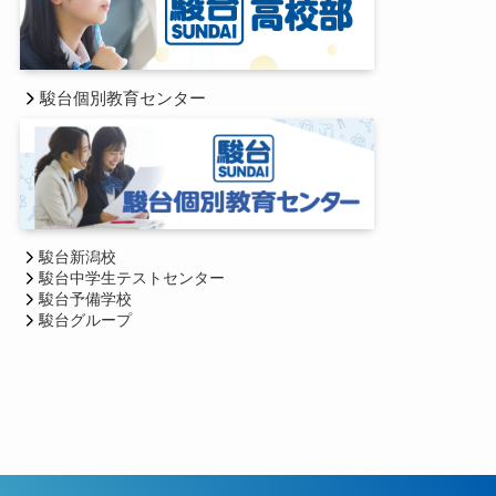
駿台個別教育センター
駿台新潟校
駿台中学生テストセンター
駿台予備学校
駿台グループ