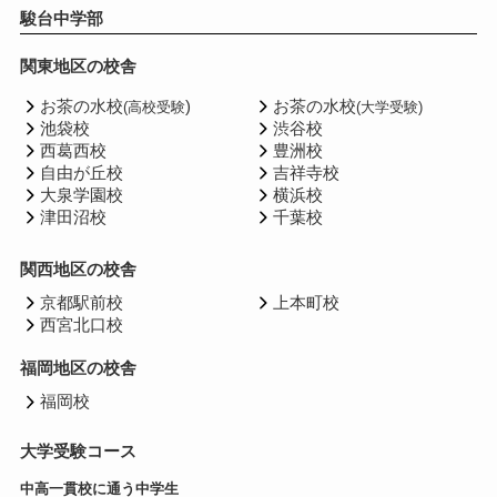
駿台中学部
関東地区の校舎
お茶の水校
)
お茶の水校
(高校受験
(大学受験)
池袋校
渋谷校
西葛西校
豊洲校
自由が丘校
吉祥寺校
大泉学園校
横浜校
津田沼校
千葉校
関西地区の校舎
京都駅前校
上本町校
西宮北口校
福岡地区の校舎
福岡校
大学受験コース
中高一貫校に通う中学生