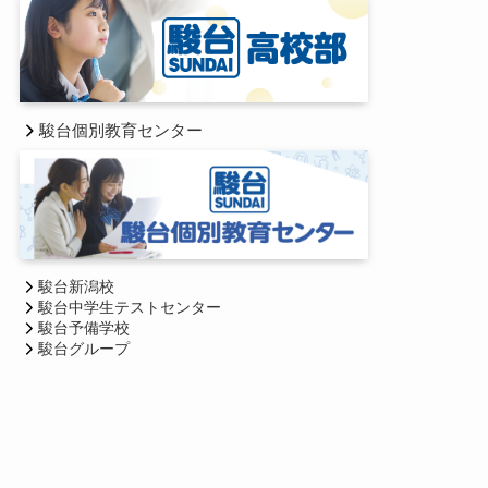
駿台個別教育センター
駿台新潟校
駿台中学生テストセンター
駿台予備学校
駿台グループ