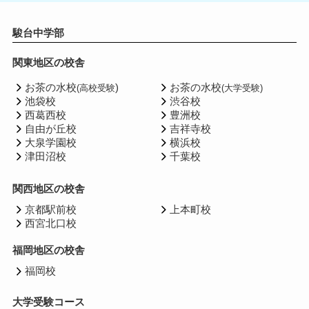
駿台中学部
関東地区の校舎
お茶の水校
)
お茶の水校
(高校受験
(大学受験)
池袋校
渋谷校
西葛西校
豊洲校
自由が丘校
吉祥寺校
大泉学園校
横浜校
津田沼校
千葉校
関西地区の校舎
京都駅前校
上本町校
西宮北口校
福岡地区の校舎
福岡校
大学受験コース