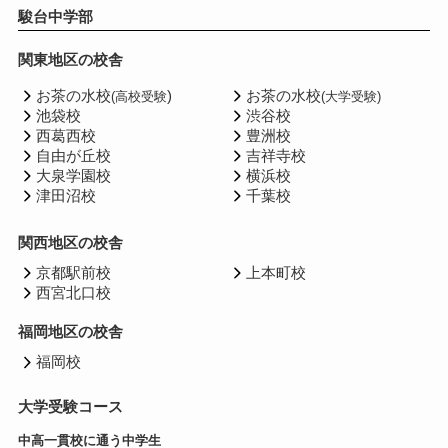
駿台中学部
関東地区の校舎
お茶の水校
)
お茶の水校
(高校受験
(大学受験)
池袋校
渋谷校
西葛西校
豊洲校
自由が丘校
吉祥寺校
大泉学園校
横浜校
津田沼校
千葉校
関西地区の校舎
京都駅前校
上本町校
西宮北口校
福岡地区の校舎
福岡校
大学受験コース
中高一貫校に通う中学生