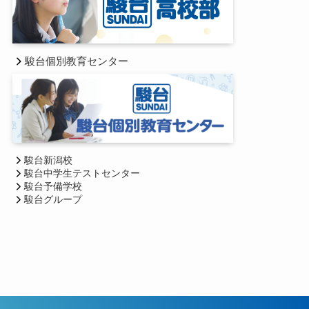
駿台個別教育センター
駿台新潟校
駿台中学生テストセンター
駿台予備学校
駿台グループ