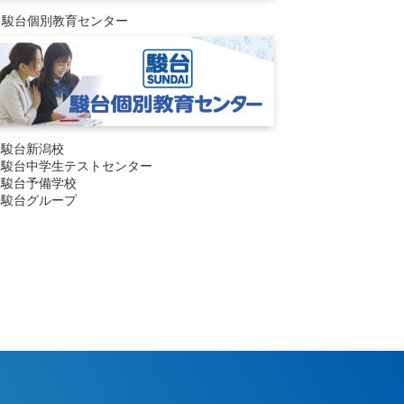
駿台個別教育センター
駿台新潟校
駿台中学生テストセンター
駿台予備学校
駿台グループ