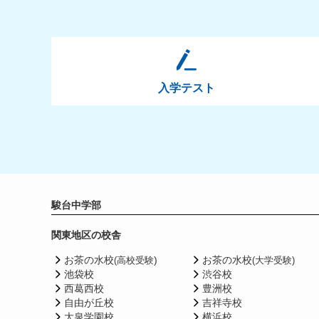
入学テスト
駿台中学部
関東地区の校舎
お茶の水校
)
お茶の水校
(高校受験
(大学受験)
池袋校
渋谷校
西葛西校
豊洲校
自由が丘校
吉祥寺校
大泉学園校
横浜校