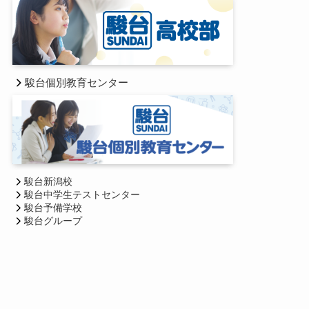
駿台個別教育センター
駿台新潟校
駿台中学生テストセンター
駿台予備学校
駿台グループ