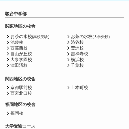
駿台中学部
関東地区の校舎
お茶の水校
)
お茶の水校
(高校受験
(大学受験)
池袋校
渋谷校
西葛西校
豊洲校
自由が丘校
吉祥寺校
大泉学園校
横浜校
津田沼校
千葉校
関西地区の校舎
京都駅前校
上本町校
西宮北口校
福岡地区の校舎
福岡校
大学受験コース