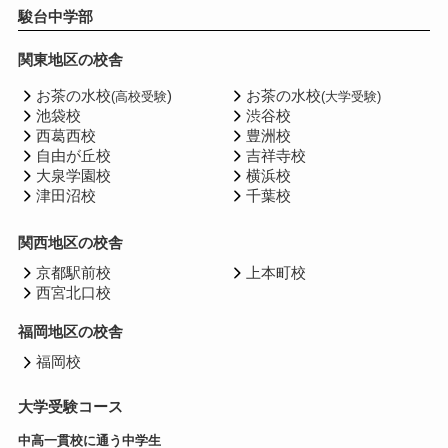
駿台中学部
関東地区の校舎
お茶の水校
)
お茶の水校
(高校受験
(大学受験)
池袋校
渋谷校
西葛西校
豊洲校
自由が丘校
吉祥寺校
大泉学園校
横浜校
津田沼校
千葉校
関西地区の校舎
京都駅前校
上本町校
西宮北口校
福岡地区の校舎
福岡校
大学受験コース
中高一貫校に通う中学生