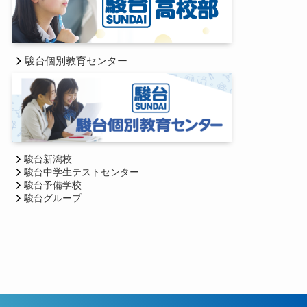
駿台個別教育センター
駿台新潟校
駿台中学生テストセンター
駿台予備学校
駿台グループ