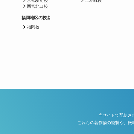
京都駅前校
上本町校
西宮北口校
福岡地区の校舎
福岡校
当サイトで配信さ
これらの著作物の複製や、転