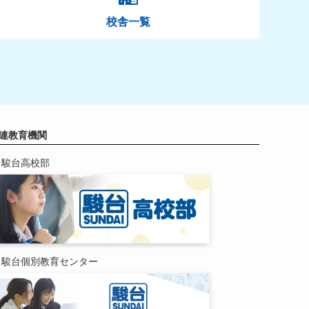
校舎一覧
連教育機関
駿台高校部
駿台個別教育センター