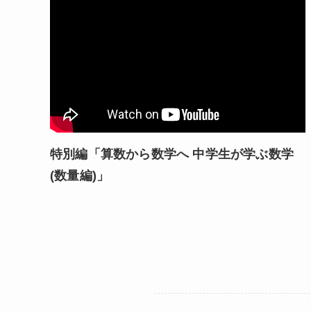
特別編「算数から数学へ 中学生が学ぶ数学
(数量編)」